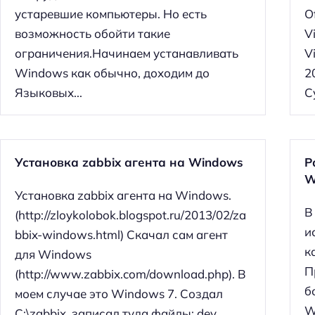
й
устаревшие компьютеры. Но есть
O
т
возможность обойти такие
V
и
ограничения.Начинаем устанавливать
V
:
Windows как обычно, доходим до
2
Языковых...
С
Установка zabbix агента на Windows
Р
W
Установка zabbix агента на Windows.
В
(http://zloykolobok.blogspot.ru/2013/02/za
и
bbix-windows.html) Скачал сам агент
к
для Windows
П
(http://www.zabbix.com/download.php). В
б
моем случае это Windows 7. Создал
W
C:\zabbix, записал туда файлы: dev