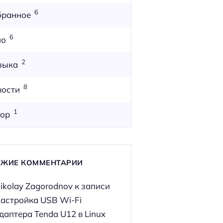
6
бранное
6
но
2
зыка
8
вости
1
ор
ЕЖИЕ КОММЕНТАРИИ
ikolay Zagorodnov
к записи
астройка USB Wi-Fi
даптера Tenda U12 в Linux