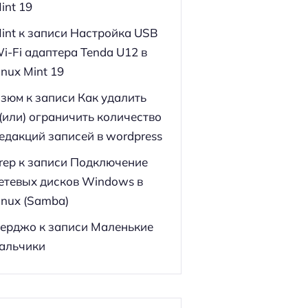
int 19
int
к записи
Настройка USB
i-Fi адаптера Tenda U12 в
inux Mint 19
зюм
к записи
Как удалить
(или) ограничить количество
едакций записей в wordpress
rep
к записи
Подключение
етевых дисков Windows в
inux (Samba)
ерджо
к записи
Маленькие
альчики