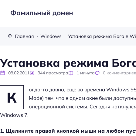
Фамильный домен
Главная
Windows
Установка режима Бога в W
Установка режима Бога
08.02.2011
344
просмотра
1
минута
0
комментарие
огда-то давно, еще во времена Windows 9
К
Mode) тем, что в одном окне были доступн
операционной системы. Сегодня наткнулся 
Windows 7.
1. Щелкните правой кнопкой мыши на любом пуст