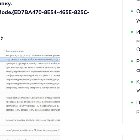
пку.
О
ode.{ED7BA470-8E54-465E-825C-
у
И
у:
м
O
Р
с
K
W
П
р