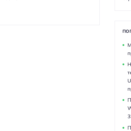
ПО
М
п
Н
т
U
п
П
W
3
П