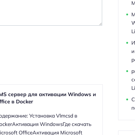
M
M
W
L
И
и
р
p
с
L
MS сервер для активации Windows и
С
ffice в Docker
п
одержание: Установка Vlmcsd в
ockerАктивация WindowsГде скачать
icrosoft OfficeАктивация Microsoft