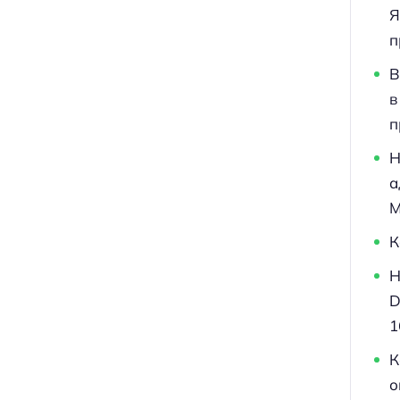
Я
п
В
в
п
Н
а
M
К
Н
D
1
К
о