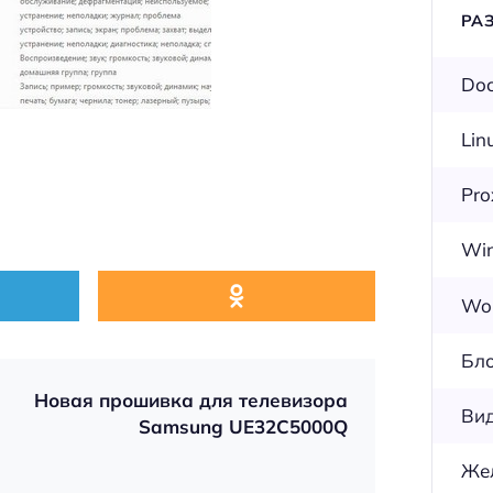
РА
Doc
Lin
Pr
Wi
Wor
Бл
Новая прошивка для телевизора
Ви
Samsung UE32C5000Q
Же