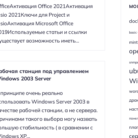
fficeАктивация Office 2021Активация
МО
isio 2021Ключи для Project и
doc
isioАктивация Microsoft Office
019Используемые статьи и ссылки
basic
уществует возможность иметь...
mint
op
snmp
ub
абочая станция под управлением
indows 2003 Server
Wi
wor
 принципе очень реально
дра
спользовать Windows Server 2003 в
наст
ачестве рабочей станции, а не сервера.
ричинами такого выбора могу назвать
пане
ольшую стабильность ( в сравнении с
пла
се
indows XP...