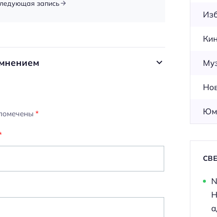
ледующая запись
Из
Ки
 мнением
Му
Но
Юм
 помечены
*
*
СВ
N
Н
а