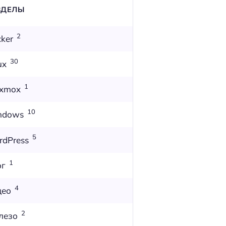
ЗДЕЛЫ
2
ker
30
ux
1
oxmox
10
ndows
5
dPress
1
ог
4
део
2
лезо