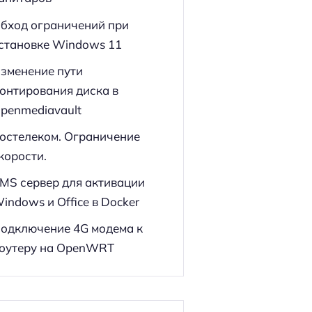
бход ограничений при
становке Windows 11
зменение пути
онтирования диска в
penmediavault
остелеком. Ограничение
корости.
MS сервер для активации
indows и Office в Docker
одключение 4G модема к
оутеру на OpenWRT