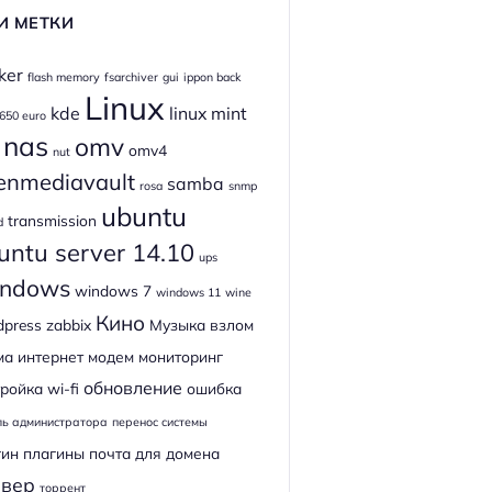
И МЕТКИ
ker
flash memory
fsarchiver
gui
ippon back
Linux
kde
linux mint
 650 euro
nas
omv
omv4
nut
enmediavault
samba
rosa
snmp
ubuntu
transmission
d
untu server 14.10
ups
ndows
windows 7
windows 11
wine
Кино
dpress
zabbix
Музыка
взлом
ма
интернет
модем
мониторинг
обновление
ройка wi-fi
ошибка
ль администратора
перенос системы
гин
плагины
почта для домена
рвер
торрент