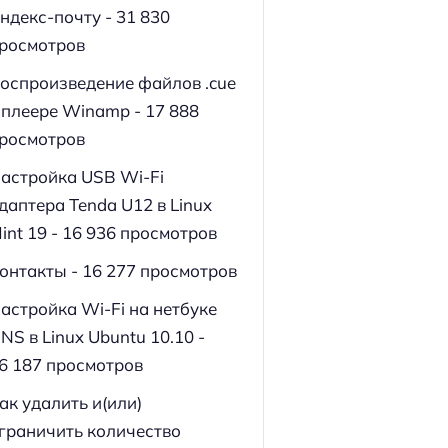
ндекс-почту
- 31 830
росмотров
оспроизведение файлов .cue
 плеере Winamp
- 17 888
росмотров
астройка USB Wi-Fi
даптера Tenda U12 в Linux
int 19
- 16 936 просмотров
онтакты
- 16 277 просмотров
астройка Wi-Fi на нетбуке
NS в Linux Ubuntu 10.10
-
6 187 просмотров
ак удалить и(или)
граничить количество