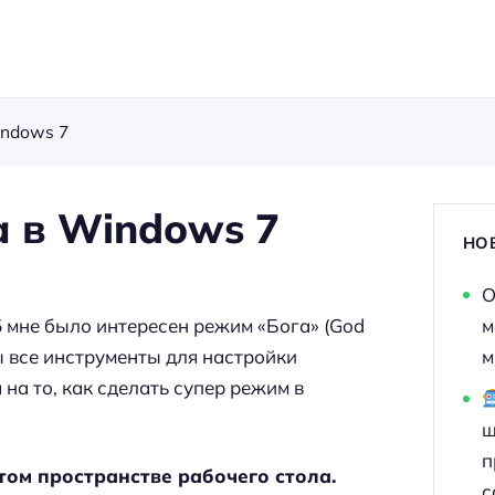
indows 7
 в Windows 7
НО
в
О
5 мне было интересен режим «Бога» (God
м
ы все инструменты для настройки
м
на то, как сделать супер режим в
ш
п
ом пространстве рабочего стола.
с