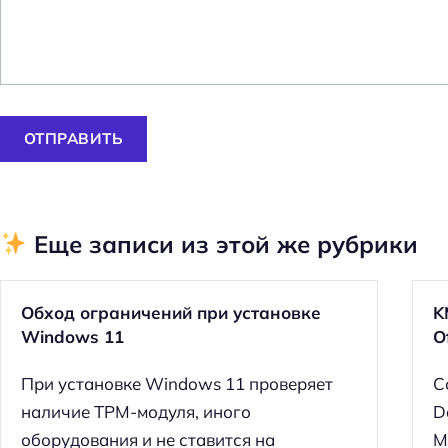
ОТПРАВИТЬ
Еще записи из этой же рубрики
Обход ограничений при установке
K
Windows 11
O
При установке Windows 11 проверяет
С
Н
наличие TPM-модуля, иного
D
а
оборудования и не ставится на
M