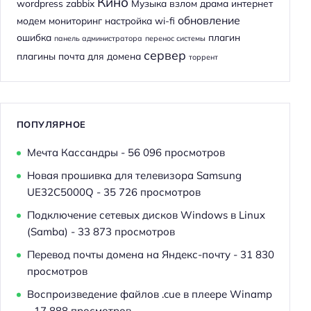
Кино
wordpress
zabbix
Музыка
взлом
драма
интернет
обновление
модем
мониторинг
настройка wi-fi
ошибка
плагин
панель администратора
перенос системы
сервер
плагины
почта для домена
торрент
ПОПУЛЯРНОЕ
Мечта Кассандры
- 56 096 просмотров
Новая прошивка для телевизора Samsung
UE32C5000Q
- 35 726 просмотров
Подключение сетевых дисков Windows в Linux
(Samba)
- 33 873 просмотров
Перевод почты домена на Яндекс-почту
- 31 830
просмотров
Воспроизведение файлов .cue в плеере Winamp
- 17 888 просмотров