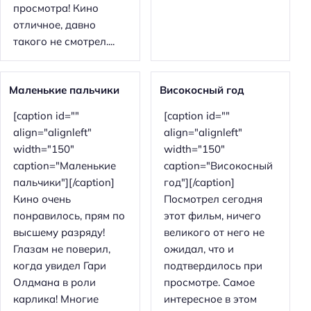
просмотра! Кино
Н
отличное, давно
а
такого не смотрел....
й
т
и
Маленькие пальчики
Високосный год
:
[caption id=""
[caption id=""
align="alignleft"
align="alignleft"
width="150"
width="150"
caption="Маленькие
caption="Високосный
пальчики"][/caption]
год"][/caption]
Кино очень
Посмотрел сегодня
понравилось, прям по
этот фильм, ничего
высшему разряду!
великого от него не
Глазам не поверил,
ожидал, что и
когда увидел Гари
подтвердилось при
Олдмана в роли
просмотре. Самое
карлика! Многие
интересное в этом