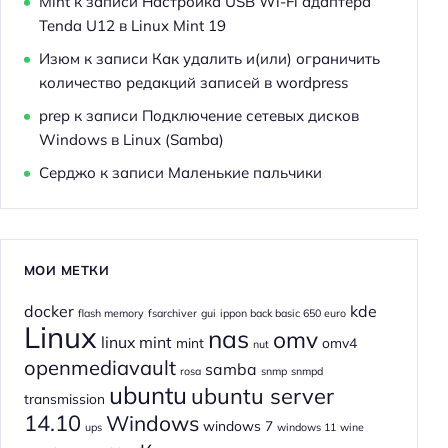
Mint
к записи
Настройка USB Wi-Fi адаптера
Tenda U12 в Linux Mint 19
Изюм
к записи
Как удалить и(или) ограничить
количество редакций записей в wordpress
prep
к записи
Подключение сетевых дисков
Windows в Linux (Samba)
Серджо
к записи
Маленькие пальчики
МОИ МЕТКИ
docker
kde
flash memory
fsarchiver
gui
ippon back basic 650 euro
Linux
nas
omv
linux mint
mint
omv4
nut
openmediavault
samba
rosa
snmp
snmpd
ubuntu
ubuntu server
transmission
14.10
Windows
windows 7
ups
windows 11
wine