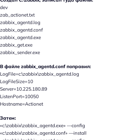
dev
zab_actionet.txt
zabbix_agentd.log
zabbix_agentd.conf
zabbix_agentd.exe
zabbix_get.exe
zabbix_sender.exe
В файле zabbix_agentd.conf поправил:
LogFile=c:\zabbix\zabbix_agentd.log
LogFileSize=10
Server=10.225.180.89
ListenPort=10050
Hostname=Actionet
Затем:
«c:\zabbix\zabbix_agentd.exe» —config
«c:\zabbix\zabbix_agentd.conf» —install