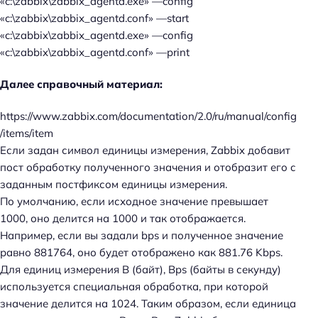
«c:\zabbix\zabbix_agentd.exe» —config
«c:\zabbix\zabbix_agentd.conf» —start
«c:\zabbix\zabbix_agentd.exe» —config
«c:\zabbix\zabbix_agentd.conf» —print
Далее справочный материал:
https://www.zabbix.com/documentation/2.0/ru/manual/config
/items/item
Если задан символ единицы измерения, Zabbix добавит
пост обработку полученного значения и отобразит его с
заданным постфиксом единицы измерения.
По умолчанию, если исходное значение превышает
1000, оно делится на 1000 и так отображается.
Например, если вы задали bps и полученное значение
равно 881764, оно будет отображено как 881.76 Kbps.
Для единиц измерения B (байт), Bps (байты в секунду)
используется специальная обработка, при которой
значение делится на 1024. Таким образом, если единица