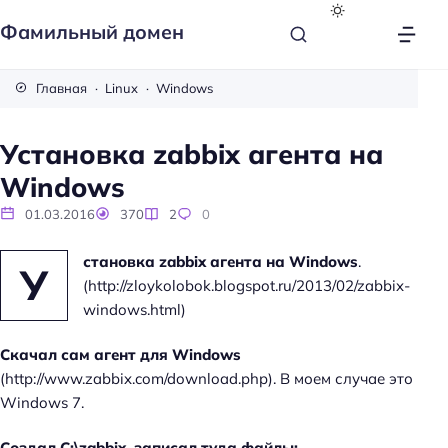
Фамильный домен
Главная
Linux
Windows
Установка zabbix агента на
Windows
01.03.2016
370
2
0
становка zabbix агента на Windows
.
У
(http://zloykolobok.blogspot.ru/2013/02/zabbix-
windows.html)
Скачал сам агент для Windows
(http://www.zabbix.com/download.php). В моем случае это
Windows 7.
Создал C:\zabbix, записал туда файлы: