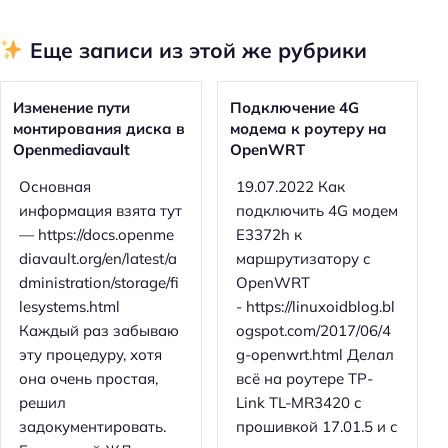
Еще записи из этой же рубрики
Изменение пути
Подключение 4G
монтирования диска в
модема к роутеру на
Openmediavault
OpenWRT
Основная
19.07.2022 Как
информация взята тут
подключить 4G модем
— https://docs.openme
E3372h к
diavault.org/en/latest/a
маршрутизатору с
dministration/storage/fi
OpenWRT
lesystems.html
- https://linuxoidblog.bl
Каждый раз забываю
ogspot.com/2017/06/4
эту процедуру, хотя
g-openwrt.html Делал
она очень простая,
всё на роутере TP-
решил
Link TL-MR3420 с
задокументировать.
прошивкой 17.01.5 и с