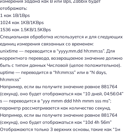
измерения задана как B или Bps, Zabbix будет
отображать:
1 как 1B/1Bps
1024 как 1KB/1KBps
1536 как 1.5KB/1.5KBps
Специальная обработка используется и для следующих
единиц измерения связанных со временем:
unixtime — переводится в “yyyy.mm.dd hh:mm:ss”. Для
корректного перевода, возвращаемое значение должно
быть с типом данных Числовой (целое положительное).
uptime — переводится в “hh:mm:ss” или в “N days,
hh:mm:ss”
Например, если вы получите значение равное 881764
(секунд), оно будет отображаться как “10 дней, 04:56:04”
s — переводится в “yyy mmm ddd hhh mmm sss ms”;
параметр рассматривается как количество секунд.
Например, если вы получите значение равное 881764
(секунд), оно будет отображаться как “10d 4h 56m”
Отображаются только 3 верхних основы, такие как “1м