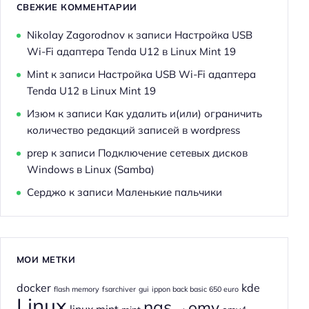
СВЕЖИЕ КОММЕНТАРИИ
Nikolay Zagorodnov
к записи
Настройка USB
Wi-Fi адаптера Tenda U12 в Linux Mint 19
Mint
к записи
Настройка USB Wi-Fi адаптера
Tenda U12 в Linux Mint 19
Изюм
к записи
Как удалить и(или) ограничить
количество редакций записей в wordpress
prep
к записи
Подключение сетевых дисков
Windows в Linux (Samba)
Серджо
к записи
Маленькие пальчики
МОИ МЕТКИ
docker
kde
flash memory
fsarchiver
gui
ippon back basic 650 euro
Linux
nas
omv
linux mint