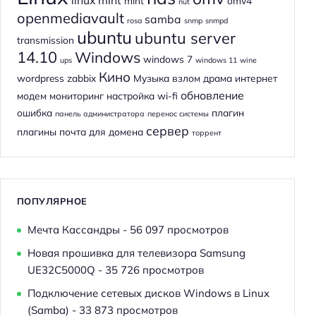
mint
omv4
nut
openmediavault
samba
rosa
snmp
snmpd
ubuntu
ubuntu server
transmission
14.10
Windows
windows 7
ups
windows 11
wine
Кино
wordpress
zabbix
Музыка
взлом
драма
интернет
обновление
модем
мониторинг
настройка wi-fi
ошибка
плагин
панель администратора
перенос системы
сервер
плагины
почта для домена
торрент
ПОПУЛЯРНОЕ
Мечта Кассандры
- 56 097 просмотров
Новая прошивка для телевизора Samsung
UE32C5000Q
- 35 726 просмотров
Подключение сетевых дисков Windows в Linux
(Samba)
- 33 873 просмотров