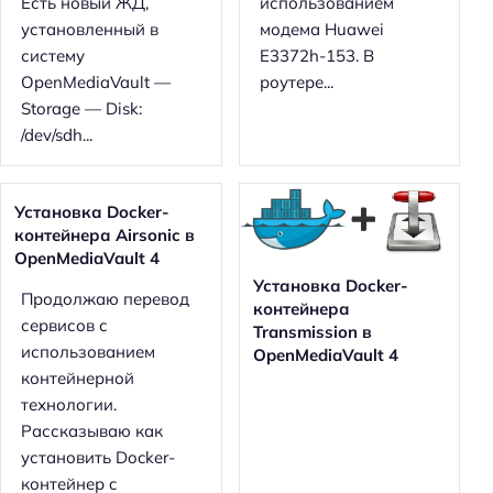
Есть новый ЖД,
использованием
установленный в
модема Huawei
систему
E3372h-153. В
OpenMediaVault —
роутере...
Storage — Disk:
/dev/sdh...
Установка Docker-
контейнера Airsonic в
OpenMediaVault 4
Установка Docker-
Продолжаю перевод
контейнера
сервисов с
Н
Transmission в
использованием
а
OpenMediaVault 4
контейнерной
й
технологии.
т
Рассказываю как
и
установить Docker-
:
контейнер c