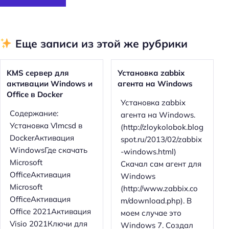
Еще записи из этой же рубрики
KMS сервер для
Установка zabbix
активации Windows и
агента на Windows
Office в Docker
Установка zabbix
Содержание:
агента на Windows.
Установка Vlmcsd в
(http://zloykolobok.blog
DockerАктивация
spot.ru/2013/02/zabbix
WindowsГде скачать
-windows.html)
Microsoft
Скачал сам агент для
OfficeАктивация
Windows
Microsoft
(http://www.zabbix.co
OfficeАктивация
m/download.php). В
Office 2021Активация
моем случае это
Visio 2021Ключи для
Windows 7. Создал