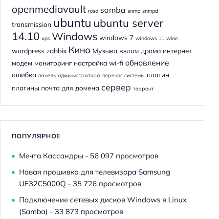
openmediavault
samba
rosa
snmp
snmpd
ubuntu
ubuntu server
transmission
14.10
Windows
windows 7
ups
windows 11
wine
Кино
wordpress
zabbix
Музыка
взлом
драма
интернет
обновление
модем
мониторинг
настройка wi-fi
ошибка
плагин
панель администратора
перенос системы
сервер
плагины
почта для домена
торрент
ПОПУЛЯРНОЕ
Мечта Кассандры
- 56 097 просмотров
Новая прошивка для телевизора Samsung
UE32C5000Q
- 35 726 просмотров
Подключение сетевых дисков Windows в Linux
(Samba)
- 33 873 просмотров