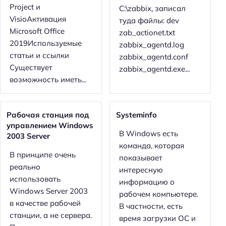
Project и
C:\zabbix, записал
VisioАктивация
туда файлы: dev
Microsoft Office
zab_actionet.txt
2019Используемые
zabbix_agentd.log
статьи и ссылки
zabbix_agentd.conf
Существует
zabbix_agentd.exe...
возможность иметь...
Рабочая станция под
Systeminfo
управлением Windows
В Windows есть
2003 Server
команда, которая
В принципе очень
показывает
реально
интересную
использовать
информацию о
Windows Server 2003
рабочем компьютере.
в качестве рабочей
В частности, есть
станции, а не сервера.
время загрузки ОС и