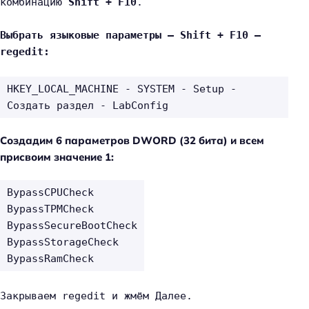
комбинацию 
Shift + F10
.
Выбрать языковые параметры — Shift + F10 — 
regedit:
HKEY_LOCAL_MACHINE - SYSTEM - Setup - 
Создать раздел - LabConfig
Создадим 6 параметров DWORD (32 бита) и всем
присвоим значение 1:
BypassCPUCheck
BypassTPMCheck
BypassSecureBootCheck
BypassStorageCheck
BypassRamCheck
Закрываем regedit и жмём Далее.