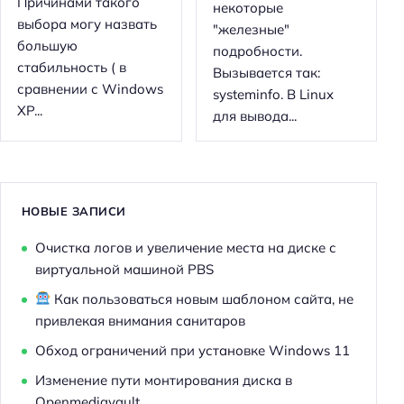
Причинами такого
некоторые
выбора могу назвать
"железные"
большую
подробности.
стабильность ( в
Вызывается так:
сравнении с Windows
systeminfo. В Linux
XP...
для вывода...
НОВЫЕ ЗАПИСИ
Очистка логов и увеличение места на диске с
Н
виртуальной машиной PBS
а
Как пользоваться новым шаблоном сайта, не
й
привлекая внимания санитаров
т
Обход ограничений при установке Windows 11
и
:
Изменение пути монтирования диска в
Openmediavault