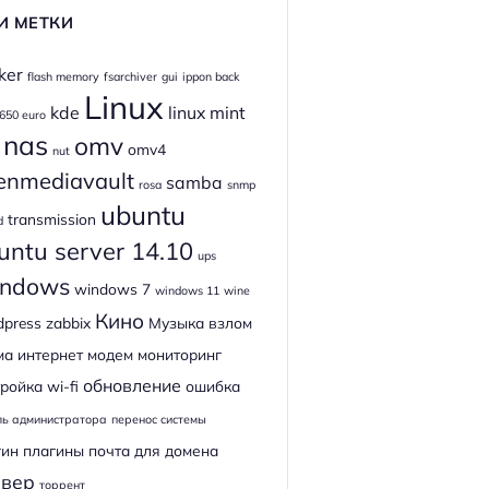
И МЕТКИ
ker
flash memory
fsarchiver
gui
ippon back
Linux
kde
linux mint
 650 euro
nas
omv
omv4
nut
enmediavault
samba
rosa
snmp
ubuntu
transmission
d
untu server 14.10
ups
ndows
windows 7
windows 11
wine
Кино
dpress
zabbix
Музыка
взлом
ма
интернет
модем
мониторинг
обновление
ройка wi-fi
ошибка
ль администратора
перенос системы
гин
плагины
почта для домена
рвер
торрент