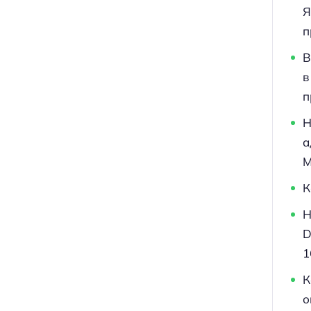
Я
п
В
в
п
Н
а
M
К
Н
D
1
К
о