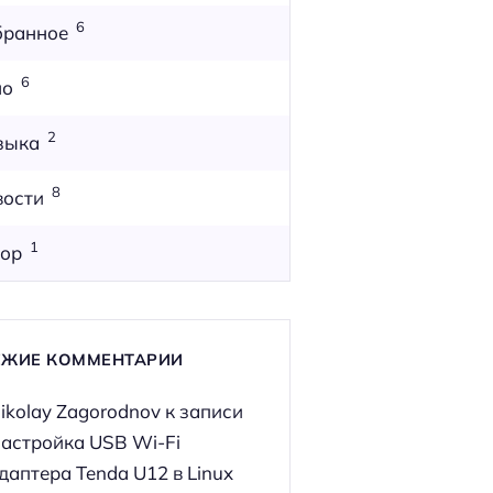
6
бранное
6
но
2
зыка
8
вости
1
ор
ЕЖИЕ КОММЕНТАРИИ
ikolay Zagorodnov
к записи
астройка USB Wi-Fi
даптера Tenda U12 в Linux