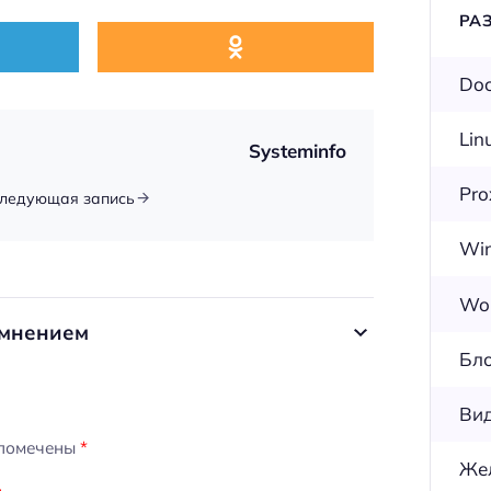
РА
Doc
Lin
Systeminfo
Pr
ледующая запись
Wi
Wor
 мнением
Бл
Ви
 помечены
*
Же