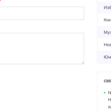
*
Из
Ки
Му
Но
Юм
СВ
N
Н
а