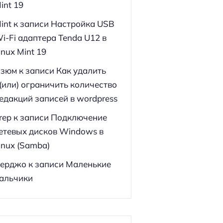
int 19
int
к записи
Настройка USB
i-Fi адаптера Tenda U12 в
inux Mint 19
зюм
к записи
Как удалить
(или) ограничить количество
едакций записей в wordpress
rep
к записи
Подключение
етевых дисков Windows в
inux (Samba)
ерджо
к записи
Маленькие
альчики