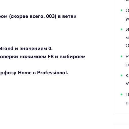
О
м (скорее всего, 003) в ветви
у
И
м
O
rand и значением 0.
роверки нажимаем F8 и выбираем
Р
с
фозу Home в Professional.
K
W
П
р