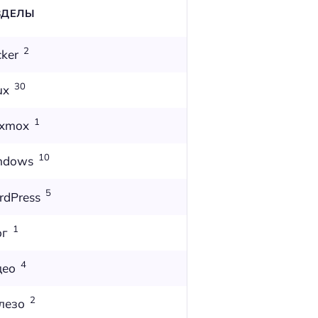
ЗДЕЛЫ
2
ker
30
ux
1
oxmox
10
ndows
5
dPress
1
ог
4
део
2
лезо