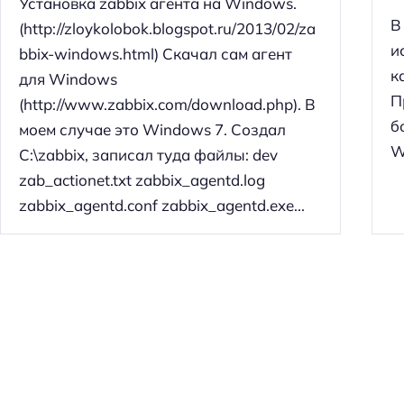
Установка zabbix агента на Windows.
й
В
(http://zloykolobok.blogspot.ru/2013/02/za
т
и
bbix-windows.html) Скачал сам агент
и
к
для Windows
:
П
(http://www.zabbix.com/download.php). В
б
моем случае это Windows 7. Создал
W
C:\zabbix, записал туда файлы: dev
zab_actionet.txt zabbix_agentd.log
zabbix_agentd.conf zabbix_agentd.exe...