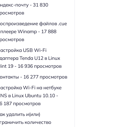
ндекс-почту
- 31 830
росмотров
оспроизведение файлов .cue
 плеере Winamp
- 17 888
росмотров
астройка USB Wi-Fi
даптера Tenda U12 в Linux
int 19
- 16 936 просмотров
онтакты
- 16 277 просмотров
астройка Wi-Fi на нетбуке
NS в Linux Ubuntu 10.10
-
6 187 просмотров
ак удалить и(или)
граничить количество