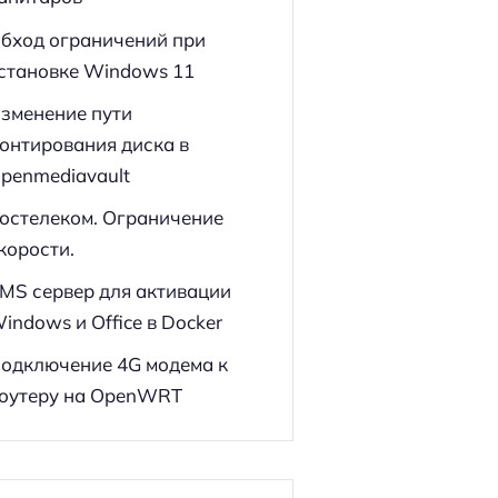
бход ограничений при
становке Windows 11
зменение пути
онтирования диска в
penmediavault
остелеком. Ограничение
корости.
MS сервер для активации
indows и Office в Docker
одключение 4G модема к
оутеру на OpenWRT