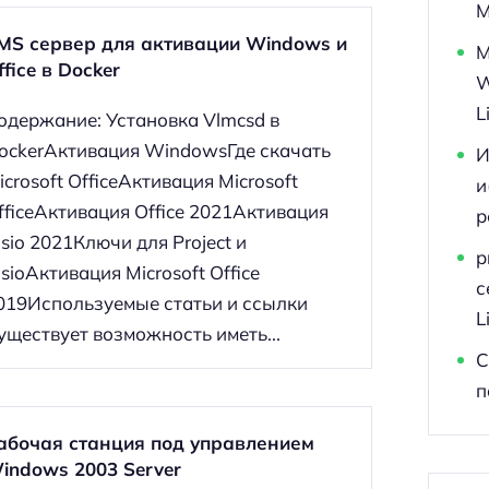
M
MS сервер для активации Windows и
M
ffice в Docker
W
L
одержание: Установка Vlmcsd в
ockerАктивация WindowsГде скачать
И
icrosoft OfficeАктивация Microsoft
и
fficeАктивация Office 2021Активация
р
isio 2021Ключи для Project и
p
isioАктивация Microsoft Office
с
019Используемые статьи и ссылки
L
уществует возможность иметь...
С
п
абочая станция под управлением
indows 2003 Server