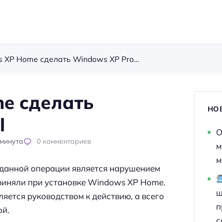
Как из Windows XP Home сделать Windows XP Professional
e сделать
НО
l
О
минута
0
комментариев
м
м
данной операции является нарушением
риняли при установке Windows XP Home.
ш
ляется руководством к действию, а всего
п
ой.
с