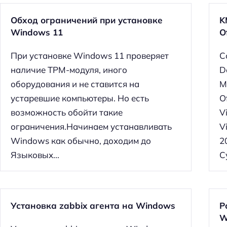
Обход ограничений при установке
K
Windows 11
O
При установке Windows 11 проверяет
С
наличие TPM-модуля, иного
D
оборудования и не ставится на
M
устаревшие компьютеры. Но есть
O
возможность обойти такие
V
ограничения.Начинаем устанавливать
V
Windows как обычно, доходим до
2
Языковых...
С
Н
Установка zabbix агента на Windows
Р
а
W