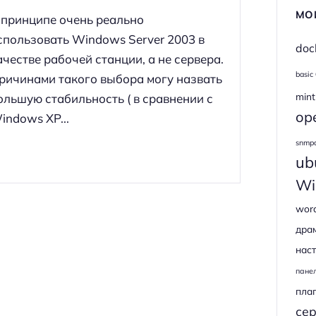
МО
 принципе очень реально
спользовать Windows Server 2003 в
doc
ачестве рабочей станции, а не сервера.
basic
ричинами такого выбора могу назвать
mint
ольшую стабильность ( в сравнении с
op
indows XP...
snmp
ub
Wi
wor
дра
наст
пане
пла
се