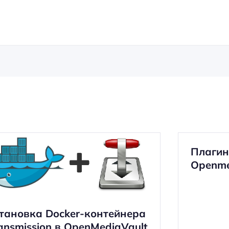
Плагин
Openme
тановка Docker-контейнера
ansmission в OpenMediaVault