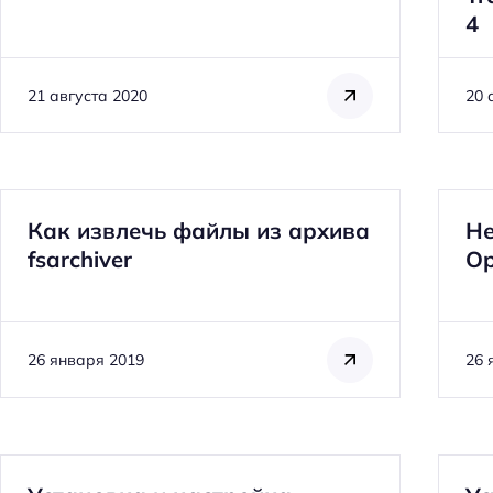
4
21 августа 2020
20 
Как извлечь файлы из архива
Не
fsarchiver
Op
26 января 2019
26 
Н
а
й