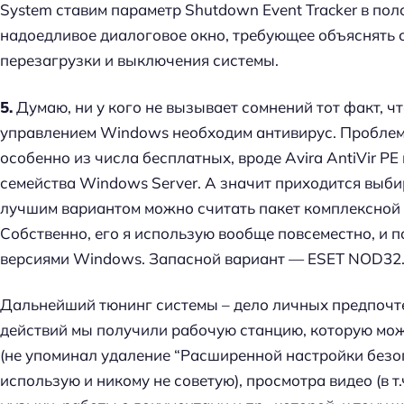
System ставим параметр Shutdown Event Tracker в пол
надоедливое диалоговое окно, требующее объяснять 
перезагрузки и выключения системы.
5.
Думаю, ни у кого не вызывает сомнений тот факт, ч
управлением Windows необходим антивирус. Проблема 
особенно из числа бесплатных, вроде Avira AntiVir P
семейства Windows Server. А значит приходится выби
лучшим вариантом можно считать пакет комплексной з
Собственно, его я использую вообще повсеместно, и п
версиями Windows. Запасной вариант — ESET NOD32
Дальнейший тюнинг системы – дело личных предпоч
действий мы получили рабочую станцию, которую мож
(не упоминал удаление “Расширенной настройки безопасн
использую и никому не советую), просмотра видео (в т