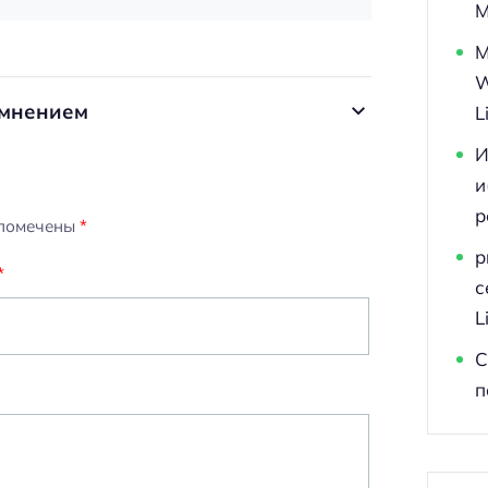
M
M
W
 мнением
L
И
и
р
 помечены
*
p
*
с
L
С
п