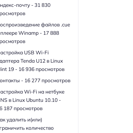
ндекс-почту
- 31 830
росмотров
оспроизведение файлов .cue
 плеере Winamp
- 17 888
росмотров
астройка USB Wi-Fi
даптера Tenda U12 в Linux
int 19
- 16 936 просмотров
онтакты
- 16 277 просмотров
астройка Wi-Fi на нетбуке
NS в Linux Ubuntu 10.10
-
6 187 просмотров
ак удалить и(или)
граничить количество