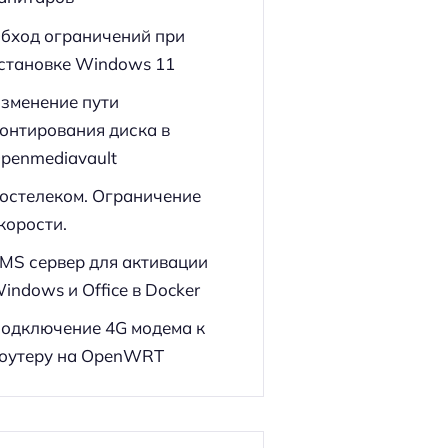
бход ограничений при
становке Windows 11
зменение пути
онтирования диска в
penmediavault
остелеком. Ограничение
корости.
MS сервер для активации
indows и Office в Docker
одключение 4G модема к
оутеру на OpenWRT