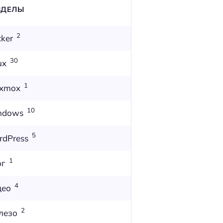
ЗДЕЛЫ
2
ker
30
ux
1
oxmox
10
ndows
5
dPress
1
ог
4
део
2
лезо