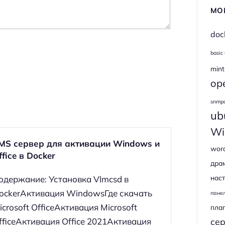
МО
doc
basic
mint
op
snmp
ub
Wi
MS сервер для активации Windows и
wor
ffice в Docker
дра
наст
одержание: Установка Vlmcsd в
ockerАктивация WindowsГде скачать
пане
icrosoft OfficeАктивация Microsoft
пла
fficeАктивация Office 2021Активация
се