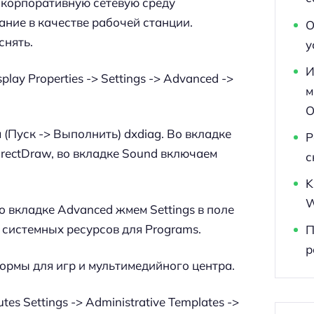
 корпоративную сетевую среду
ние в качестве рабочей станции.
О
снять.
у
И
ay Properties -> Settings -> Advanced ->
м
O
 (Пуск -> Выполнить) dxdiag. Во вкладке
Р
irectDraw, во вкладке Sound включаем
с
K
W
 вкладке Advanced жмем Settings в поле
 системных ресурсов для Programs.
П
р
ормы для игр и мультимедийного центра.
es Settings -> Administrative Templates ->