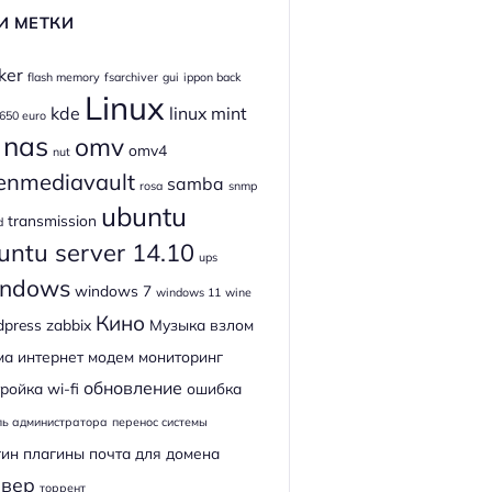
И МЕТКИ
ker
flash memory
fsarchiver
gui
ippon back
Linux
kde
linux mint
 650 euro
nas
omv
omv4
nut
enmediavault
samba
rosa
snmp
ubuntu
transmission
d
untu server 14.10
ups
ndows
windows 7
windows 11
wine
Кино
dpress
zabbix
Музыка
взлом
ма
интернет
модем
мониторинг
обновление
ройка wi-fi
ошибка
ль администратора
перенос системы
гин
плагины
почта для домена
рвер
торрент