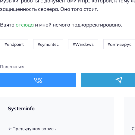
музыки, работы с документами и пр., которой, к тому 
защищенность сервера. Оно того стоит.
Взято
отсюда
и мной немого подкорректировано.
endpoint
symantec
Windows
антивирус
Поделиться
Systeminfo
Предыдущая запись
С