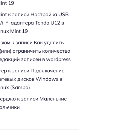
int 19
int
к записи
Настройка USB
i-Fi адаптера Tenda U12 в
inux Mint 19
зюм
к записи
Как удалить
(или) ограничить количество
едакций записей в wordpress
rep
к записи
Подключение
етевых дисков Windows в
inux (Samba)
ерджо
к записи
Маленькие
альчики