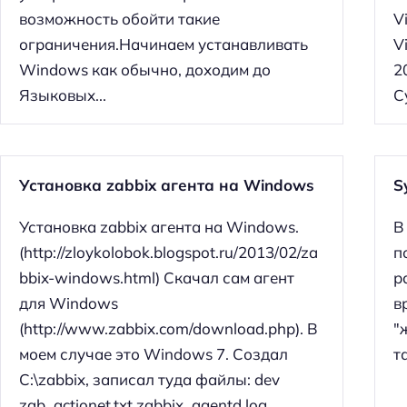
возможность обойти такие
V
ограничения.Начинаем устанавливать
V
Windows как обычно, доходим до
2
Языковых...
С
Установка zabbix агента на Windows
S
Установка zabbix агента на Windows.
В
(http://zloykolobok.blogspot.ru/2013/02/za
п
bbix-windows.html) Скачал сам агент
р
для Windows
в
(http://www.zabbix.com/download.php). В
"
моем случае это Windows 7. Создал
т
C:\zabbix, записал туда файлы: dev
zab_actionet.txt zabbix_agentd.log