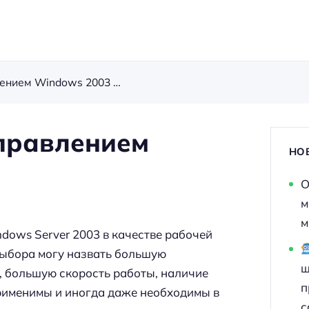
Рабочая станция под управлением Windows 2003 Server
управлением
НО
О
м
м
dows Server 2003 в качестве рабочей
 выбора могу назвать большую
ш
), большую скорость работы, наличие
п
рименимы и иногда даже необходимы в
с