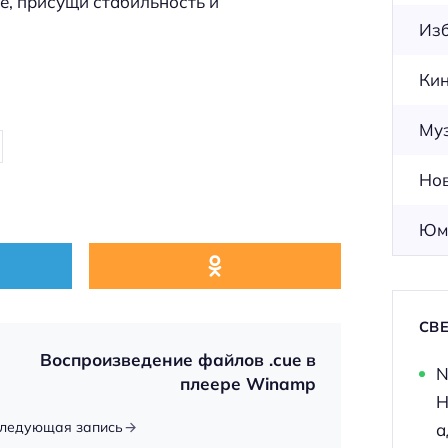
же, присущи стабильность и
Из
Ки
Му
Но
Юм
СВ
Воспроизведение файлов .cue в
N
плеере Winamp
Н
ледующая запись
а