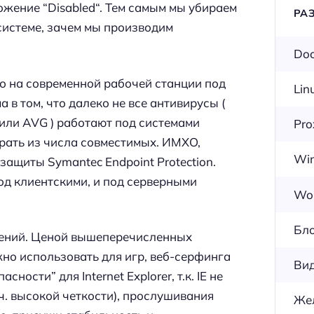
ожение “Disabled“. Тем самым мы убираем
РА
системе, зачем мы производим
Doc
то на современной рабочей станции под
Lin
в том, что далеко не все антивирусы (
E или AVG ) работают под системами
Pr
рать из числа совместимых. ИМХО,
Wi
ащиты Symantec Endpoint Protection.
од клиентскими, и под серверными
Wor
.
Бл
тений. Ценой вышеперечисленных
но использовать для игр, веб-серфинга
Ви
ости” для Internet Explorer, т.к. IE не
.ч. высокой четкости), прослушивания
Же