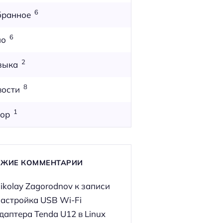
6
бранное
6
но
2
зыка
8
вости
1
ор
ЕЖИЕ КОММЕНТАРИИ
ikolay Zagorodnov
к записи
астройка USB Wi-Fi
даптера Tenda U12 в Linux