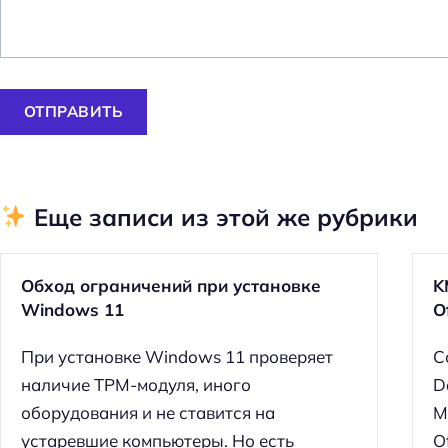
й
т
и
:
ОТПРАВИТЬ
Еще записи из этой же рубрики
Обход ограничений при установке
K
Windows 11
O
При установке Windows 11 проверяет
С
наличие TPM-модуля, иного
D
оборудования и не ставится на
M
устаревшие компьютеры. Но есть
O