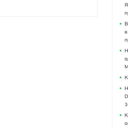
Я
п
В
в
п
Н
а
M
К
Н
D
1
К
о