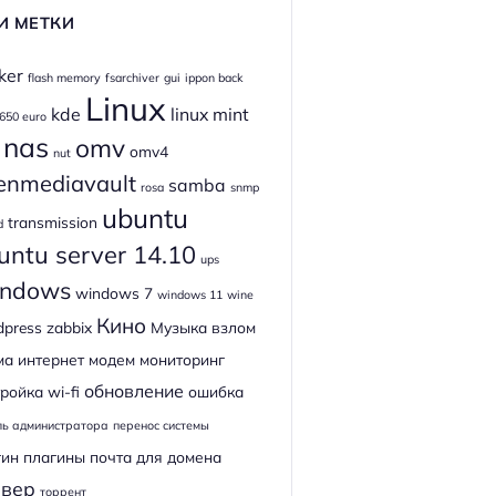
И МЕТКИ
ker
flash memory
fsarchiver
gui
ippon back
Linux
kde
linux mint
 650 euro
nas
omv
omv4
nut
enmediavault
samba
rosa
snmp
ubuntu
transmission
d
untu server 14.10
ups
ndows
windows 7
windows 11
wine
Кино
dpress
zabbix
Музыка
взлом
ма
интернет
модем
мониторинг
обновление
ройка wi-fi
ошибка
ль администратора
перенос системы
гин
плагины
почта для домена
рвер
торрент