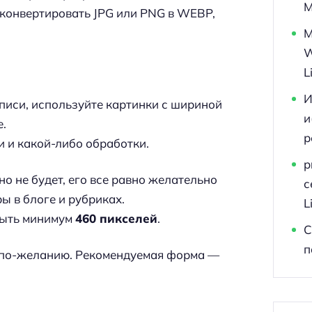
M
сконвертировать JPG или PNG в WEBP,
M
W
L
И
писи, используйте картинки с шириной
и
е.
р
и и какой-либо обработки.
p
о не будет, его все равно желательно
с
ы в блоге и рубриках.
L
быть минимум
460 пикселей
.
С
п
я по-желанию. Рекомендуемая форма —