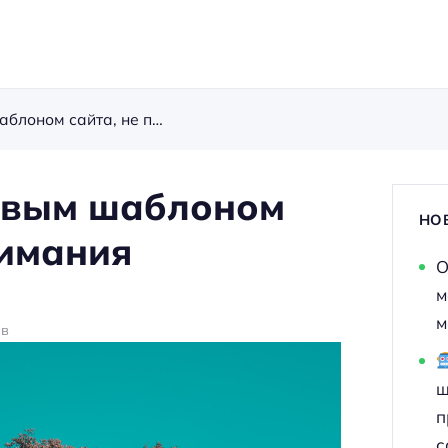
е привлекая внимания санитаров
овым шаблоном
НО
нимания
О
м
м
ев
ш
п
с