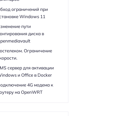
бход ограничений при
становке Windows 11
зменение пути
онтирования диска в
penmediavault
остелеком. Ограничение
корости.
MS сервер для активации
indows и Office в Docker
одключение 4G модема к
оутеру на OpenWRT