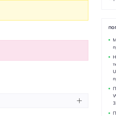
ПО
М
п
Н
т
U
п
П
W
3
П