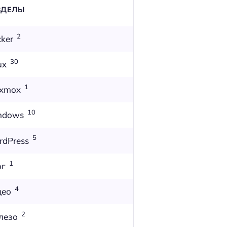
ЗДЕЛЫ
2
ker
30
ux
1
oxmox
10
ndows
5
dPress
1
ог
4
део
2
лезо