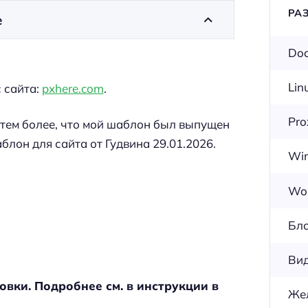
РА
е
Doc
Lin
 сайта:
pxhere.com
.
Pr
 тем более, что мой шаблон был выпущен
аблон для сайта от Гудвина 29.01.2026.
Wi
Wor
Бл
Ви
овки. Подробнее см. в инструкции в
Же