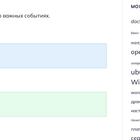
МО
о важных событиях.
doc
basic
mint
op
snmp
ub
Wi
wor
дра
наст
пане
пла
се