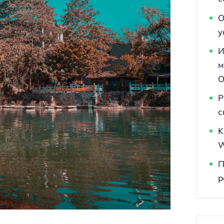
О
у
И
м
O
Р
с
K
W
П
р