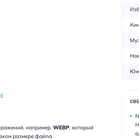
Из
Ки
Му
Но
Юм
ml
СВ
N
Н
бражений, например,
WEBP
, который
а
изком размере файла.