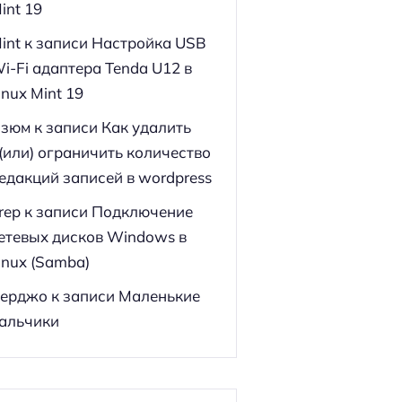
int 19
int
к записи
Настройка USB
i-Fi адаптера Tenda U12 в
inux Mint 19
зюм
к записи
Как удалить
(или) ограничить количество
едакций записей в wordpress
rep
к записи
Подключение
етевых дисков Windows в
inux (Samba)
ерджо
к записи
Маленькие
альчики