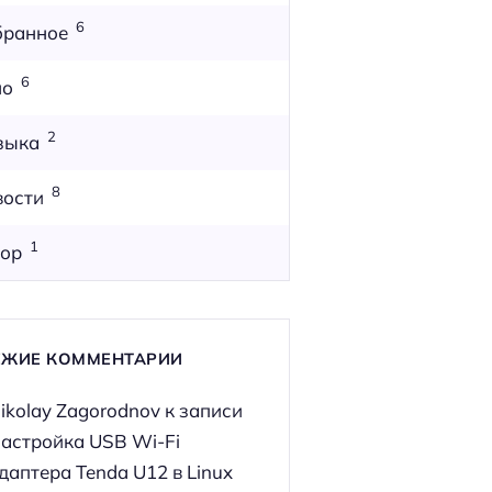
6
бранное
6
но
2
зыка
8
вости
1
ор
ЕЖИЕ КОММЕНТАРИИ
ikolay Zagorodnov
к записи
астройка USB Wi-Fi
даптера Tenda U12 в Linux