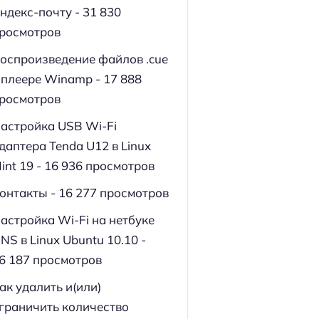
ндекс-почту
- 31 830
росмотров
оспроизведение файлов .cue
 плеере Winamp
- 17 888
росмотров
астройка USB Wi-Fi
даптера Tenda U12 в Linux
int 19
- 16 936 просмотров
онтакты
- 16 277 просмотров
астройка Wi-Fi на нетбуке
NS в Linux Ubuntu 10.10
-
6 187 просмотров
ак удалить и(или)
граничить количество