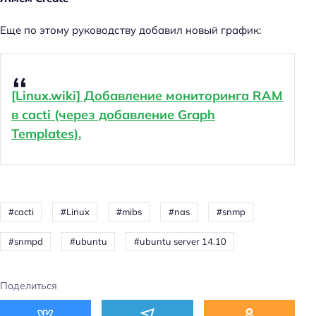
Еще по этому руководству добавил новый график:
[Linux.wiki] Добавление мониторинга RAM
в cacti (через добавление Graph
Templates).
cacti
Linux
mibs
nas
snmp
snmpd
ubuntu
ubuntu server 14.10
Поделиться