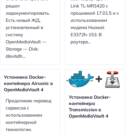
:
решил
Link TL-MR3420 с
задокументировать.
прошивкой 17.01.5 и с
Есть новый ЖД,
использованием
установленный в
модема Huawei
систему
E3372h-153. В
OpenMediaVault —
роутере...
Storage — Disk:
/dev/sdh...
Установка Docker-
контейнера Airsonic в
OpenMediaVault 4
Установка Docker-
Продолжаю перевод
контейнера
сервисов с
Transmission в
использованием
OpenMediaVault 4
контейнерной
технологии.