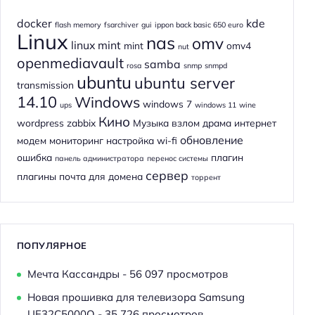
docker
kde
flash memory
fsarchiver
gui
ippon back basic 650 euro
Linux
nas
omv
linux mint
mint
omv4
nut
openmediavault
samba
rosa
snmp
snmpd
ubuntu
ubuntu server
transmission
14.10
Windows
windows 7
ups
windows 11
wine
Кино
wordpress
zabbix
Музыка
взлом
драма
интернет
обновление
модем
мониторинг
настройка wi-fi
ошибка
плагин
панель администратора
перенос системы
сервер
плагины
почта для домена
торрент
ПОПУЛЯРНОЕ
Мечта Кассандры
- 56 097 просмотров
Новая прошивка для телевизора Samsung
UE32C5000Q
- 35 726 просмотров