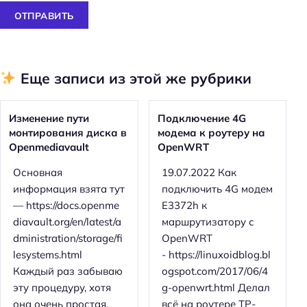
ОТПРАВИТЬ
Еще записи из этой же рубрики
Изменение пути
Подключение 4G
монтирования диска в
модема к роутеру на
Openmediavault
OpenWRT
Основная
19.07.2022 Как
информация взята тут
подключить 4G модем
— https://docs.openme
E3372h к
diavault.org/en/latest/a
маршрутизатору с
Н
dministration/storage/fi
OpenWRT
а
lesystems.html
- https://linuxoidblog.bl
й
Каждый раз забываю
ogspot.com/2017/06/4
т
эту процедуру, хотя
g-openwrt.html Делал
и
она очень простая,
всё на роутере TP-