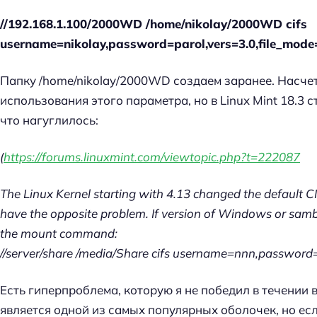
//192.168.1.100/2000WD /home/nikolay/2000WD cifs
username=nikolay,password=parol,vers=3.0,file_mod
Папку
/home/nikolay/2000WD создаем заранее. Насчет 
использования этого параметра, но в Linux Mint 18.3
что нагуглилось:
(
https://forums.linuxmint.com/viewtopic.php?t=222087
The Linux Kernel starting with 4.13 changed the default 
have the opposite problem. If version of Windows or samba
the mount command:
//server/share /media/Share cifs username=nnn,password
Есть гиперпроблема, которую я не победил в течении 
является одной из самых популярных оболочек, но ес