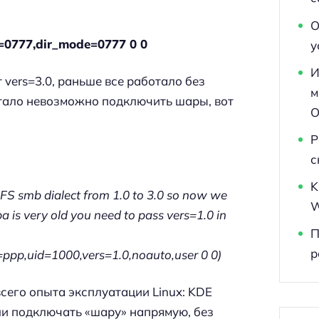
О
e=0777,dir_mode=0777 0 0
у
И
vers=3.0, раньше все работало без
м
 стало невозможно подключить шары, вот
O
Р
с
K
CIFS smb dialect from
1.0 to 3.0
so now we
W
 is very old you need to pass vers=1.0 in
П
р
=ppp,uid=1000,
vers=1.0
,noauto,user 0 0)
всего опыта эксплуатации Linux: KDE
ли подключать «шару» напрямую, без