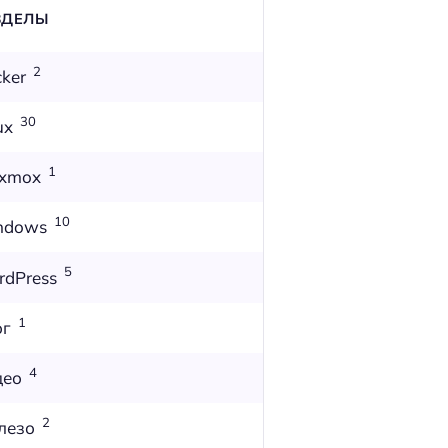
ЗДЕЛЫ
2
ker
30
ux
1
oxmox
10
ndows
5
dPress
1
ог
4
део
2
лезо