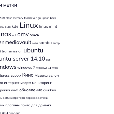
И МЕТКИ
ker
flash memory
fsarchiver
gui
ippon back
Linux
kde
linux mint
 650 euro
nas
omv
omv4
nut
enmediavault
samba
rosa
snmp
ubuntu
transmission
d
untu server 14.10
ups
ndows
windows 7
windows 11
wine
Кино
dpress
zabbix
Музыка
взлом
ма
интернет
модем
мониторинг
обновление
ройка wi-fi
ошибка
ль администратора
перенос системы
гин
плагины
почта для домена
рвер
торрент