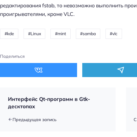
редактирования fstab, то невозможно выполнить про
проигрывателями, кроме VLC.
kde
Linux
mint
samba
vlc
Поделиться
Интерфейс Qt-программ в Gtk-
десктопах
Предыдущая запись
С