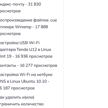
ндекс-почту
- 31 830
росмотров
оспроизведение файлов .cue
 плеере Winamp
- 17 888
росмотров
астройка USB Wi-Fi
даптера Tenda U12 в Linux
int 19
- 16 936 просмотров
онтакты
- 16 277 просмотров
астройка Wi-Fi на нетбуке
NS в Linux Ubuntu 10.10
-
6 187 просмотров
ак удалить и(или)
граничить количество