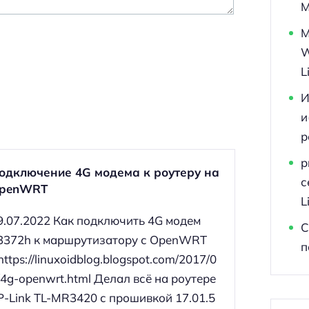
M
M
W
L
И
и
р
p
одключение 4G модема к роутеру на
с
penWRT
L
9.07.2022 Как подключить 4G модем
С
3372h к маршрутизатору с OpenWRT
п
 https://linuxoidblog.blogspot.com/2017/0
/4g-openwrt.html Делал всё на роутере
P-Link TL-MR3420 с прошивкой 17.01.5