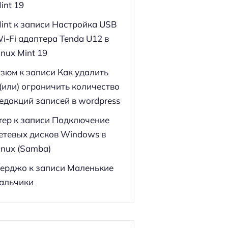
int 19
int
к записи
Настройка USB
i-Fi адаптера Tenda U12 в
inux Mint 19
зюм
к записи
Как удалить
(или) ограничить количество
едакций записей в wordpress
rep
к записи
Подключение
етевых дисков Windows в
inux (Samba)
ерджо
к записи
Маленькие
альчики