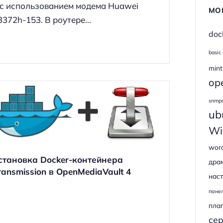
 с использованием модема Huawei
МО
3372h-153. В роутере...
doc
basic
mint
op
snmp
ub
Wi
wor
становка Docker-контейнера
дра
ransmission в OpenMediaVault 4
наст
пане
пла
се