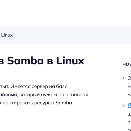
 Linux
 Samba в Linux
НО
в
О
пыт. Имеется сервер на базе
м
файлами, который нужны на основной
м
мо монтировать ресурсы Samba
ш
п
с