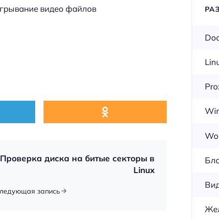
игрывание видео файлов
РА
Doc
Lin
Pr
Wi
Wor
Проверка диска на битые секторы в
Бл
Linux
Ви
ледующая запись
Же