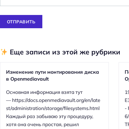
ОТПРАВИТЬ
Еще записи из этой же рубрики
Изменение пути монтирования диска
П
в Openmediavault
O
Основная информация взята тут
1
— https://docs.openmediavault.org/en/late
E
st/administration/storage/filesystems.html
-
Н
Каждый раз забываю эту процедуру,
6
а
хотя она очень простая, решил
T