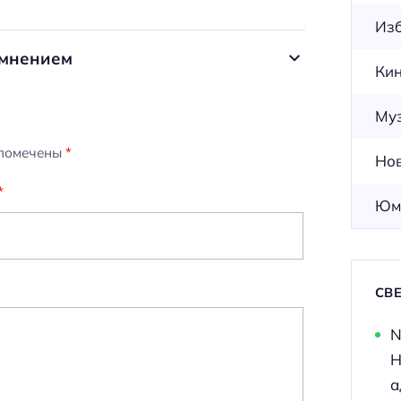
Из
 мнением
Ки
Му
 помечены
*
Но
*
Юм
СВ
N
Н
а