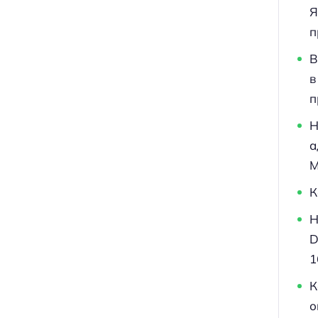
Я
п
В
в
п
Н
а
M
К
Н
D
1
К
о