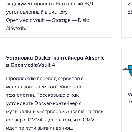
й
задокументировать. Есть новый ЖД,
и
т
установленный в систему
E
и
OpenMediaVault — Storage — Disk:
:
/dev/sdh...
Установка Docker-контейнера Airsonic
в OpenMediaVault 4
Продолжаю перевод сервисов с
использованием контейнерной
У
технологии. Рассказываю как
T
установить Docker-контейнер c
музыкальным-сервером Airsonic на свой
сервер с OMV4. Дело в том, что OMV
идет по пути выпиливания...