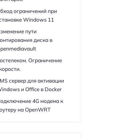
бход ограничений при
становке Windows 11
зменение пути
онтирования диска в
penmediavault
остелеком. Ограничение
корости.
MS сервер для активации
indows и Office в Docker
одключение 4G модема к
оутеру на OpenWRT