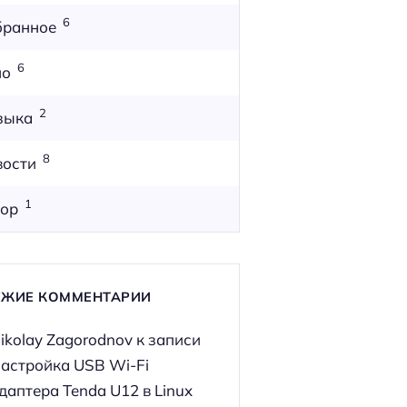
6
бранное
6
но
2
зыка
8
вости
1
ор
ЕЖИЕ КОММЕНТАРИИ
ikolay Zagorodnov
к записи
астройка USB Wi-Fi
даптера Tenda U12 в Linux